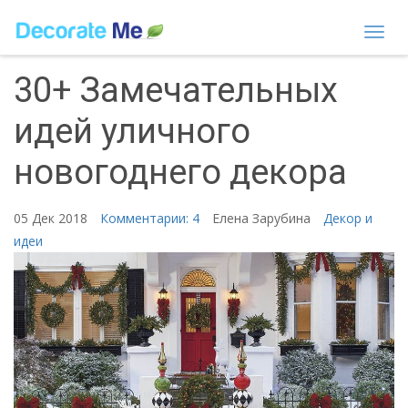
Togg
navi
30+ Замечательных
идей уличного
новогоднего декора
05 Дек 2018
Комментарии: 4
Елена Зарубина
Декор и
идеи