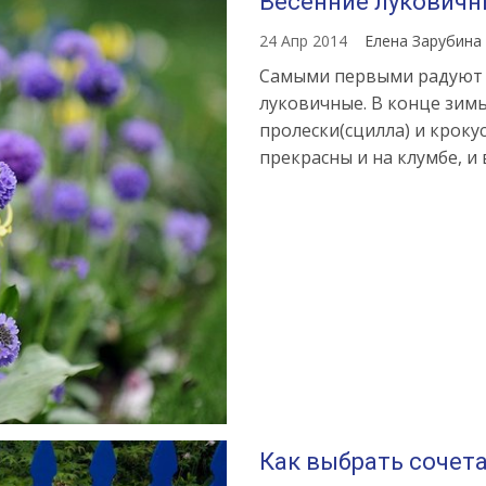
Весенние луковичн
24 Апр 2014
Елена Зарубина
Самыми первыми радуют 
луковичные. В конце зимы
пролески(сцилла) и крок
прекрасны и на клумбе, и 
Как выбрать сочета