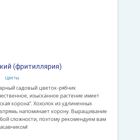
кий (фритиллярия)
а
Цветы
арный садовый цветок-рябчик
чественное, изысканное растение имеет
ская корона". Хохолок из удлиненных
 впрямь напоминает корону. Выращивание
обой сложности, поэтому рекомендуем вам
расавчиком!