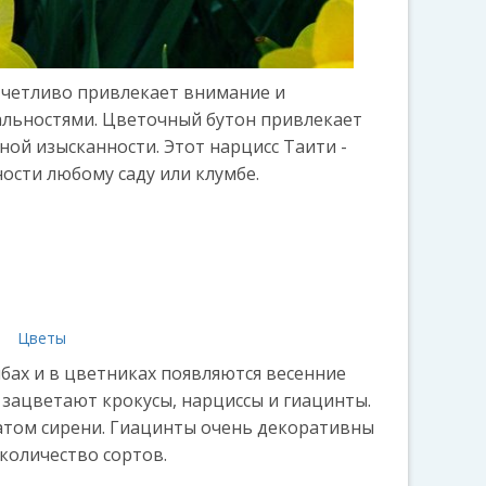
тчетливо привлекает внимание и
альностями. Цветочный бутон привлекает
ной изысканности. Этот нарцисс Таити -
ости любому саду или клумбе.
а
Цветы
мбах и в цветниках появляются весенние
 зацветают крокусы, нарциссы и гиацинты.
атом сирени. Гиацинты очень декоративны
количество сортов.