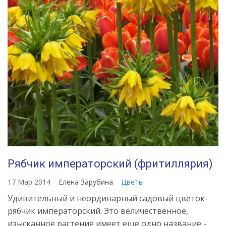
Рябчик императорский (фритиллярия)
17 Мар 2014
Елена Зарубина
Цветы
Удивительный и неординарный садовый цветок-
рябчик императорский. Это величественное,
изысканное растение имеет еще одно название -