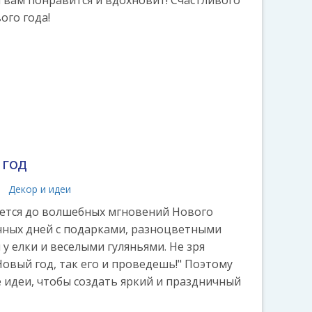
 вам понравится и вдохновит! Счастливого
ого года!
 год
Декор и идеи
ется до волшебных мгновений Нового
ичных дней с подарками, разноцветными
 у елки и веселыми гуляньями. Не зря
Новый год, так его и проведешь!" Поэтому
 идеи, чтобы создать яркий и праздничный