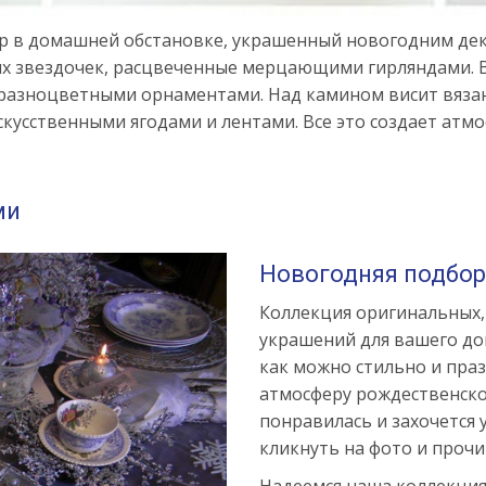
р в домашней обстановке, украшенный новогодним де
х звездочек, расцвеченные мерцающими гирляндами. В 
азноцветными орнаментами. Над камином висит вязаный
усственными ягодами и лентами. Все это создает атм
ми
Новогодняя подбор
Коллекция оригинальных,
украшений для вашего до
как можно стильно и пра
атмосферу рождественского
понравилась и захочется 
кликнуть на фото и прочи