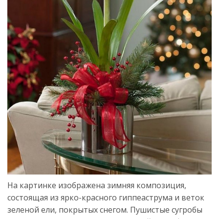
На картинке изображена зимняя композиция,
состоящая из ярко-красного гиппеаструма и веток
зеленой ели, покрытых снегом. Пушистые сугробы