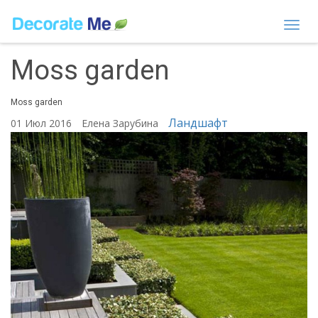
Togg
navi
Moss garden
Moss garden
Ландшафт
01 Июл 2016
Елена Зарубина