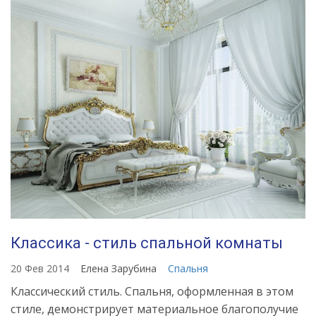
Источник:
https://womanadvice.ru/etno-
stil-
v-
interere-
vse-
tonkosti-
dlya-
oformleniya-
dizayna
Классика - стиль спальной комнаты
20 Фев 2014
Елена Зарубина
Спальня
Классический стиль. Спальня, оформленная в этом
стиле, демонстрирует материальное благополучие