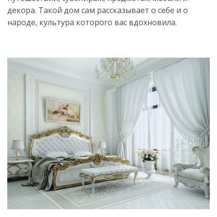
декора. Такой дом сам рассказывает о себе и о
народе, культура которого вас вдохновила.
Источник:
https://womanadvice.ru/etno-
stil-
v-
interere-
vse-
tonkosti-
dlya-
oformleniya-
dizayna