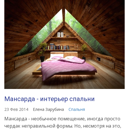
Мансарда - интерьер спальни
23 Фев 2014
Елена Зарубина
Спальня
Мансарда - необычное помещение, иногда просто
чердак неправильной формы. Но, несмотря на это,