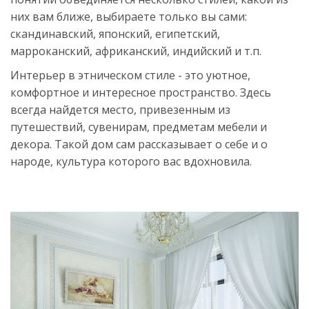
них вам ближе, выбираете только вы сами:
скандинавский, японский, египетский,
марроканский, африканский, индийский и т.п.
Интерьер в этническом стиле - это уютное,
комфортное и интересное пространство. Здесь
всегда найдется место, привезенным из
путешествий, сувенирам, предметам мебели и
декора. Такой дом сам рассказывает о себе и о
народе, культура которого вас вдохновила.
Источник:
https://womanadvice.ru/etno-
stil-
v-
interere-
vse-