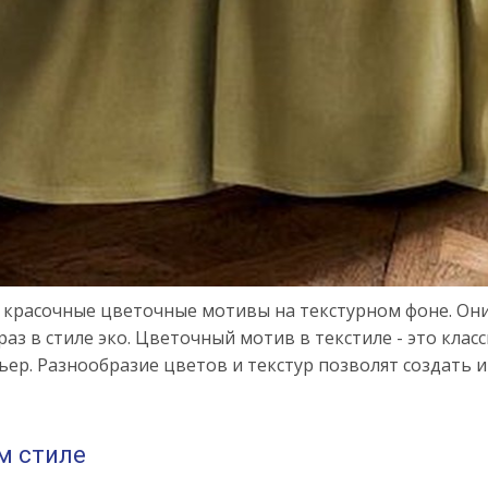
 красочные цветочные мотивы на текстурном фоне. Он
з в стиле эко. Цветочный мотив в текстиле - это класс
ер. Разнообразие цветов и текстур позволят создать 
м стиле