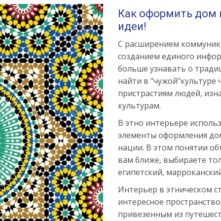
Как оформить дом 
идеи!
С расширением коммуник
созданием единого инфор
больше узнавать о традиц
найти в "чужой"культуре 
пристрастиям людей, из
культурам.
В этно интерьере исполь
элементы оформления до
нации. В этом понятии об
вам ближе, выбираете тол
египетский, марроканский
Интерьер в этническом ст
интересное пространство.
привезенным из путешест