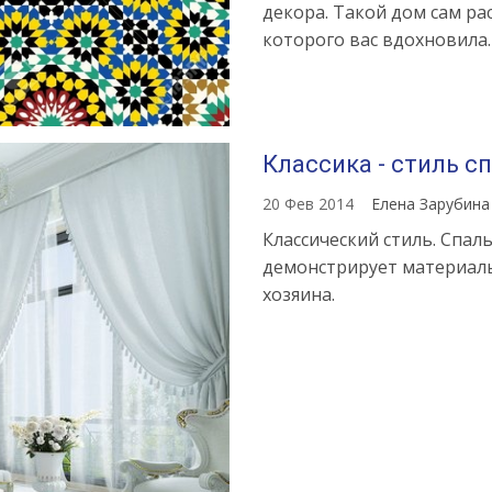
декора. Такой дом сам рас
которого вас вдохновила.
Источник:
https://womanadvic
Классика - стиль 
stil-
v-
20 Фев 2014
Елена Зарубин
interere-
Классический стиль. Спал
vse-
демонстрирует материаль
tonkosti-
хозяина.
dlya-
oformleniya-
dizayna