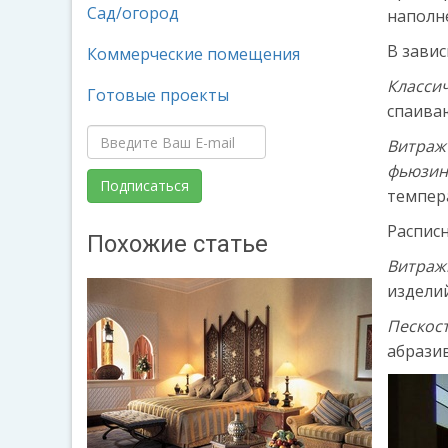
Сад/огород
наполн
В зави
Коммерческие помещения
Класси
Готовые проекты
спаива
Витраж
фьюзин
темпер
Расписн
Похожие статье
Витраж
изделий
Пескос
абразив