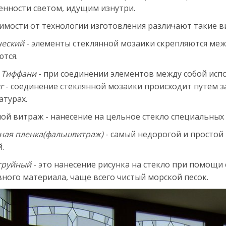
енности светом, идущим изнутри.
симости от технологии изготовления различают такие в
ческий
- элементы стеклянной мозаики скрепляются меж
ются.
 Тиффани
- при соединении элементов между собой испо
г
- соединение стеклянной мозаики происходит путем з
атурах.
ой витраж - нанесение на цельное стекло специальных 
ная пленка(фальшвитраж)
- самый недорогой и простой
.
труйный
- это нанесение рисунка на стекло при помощи
ного материала, чаще всего чистый морской песок.