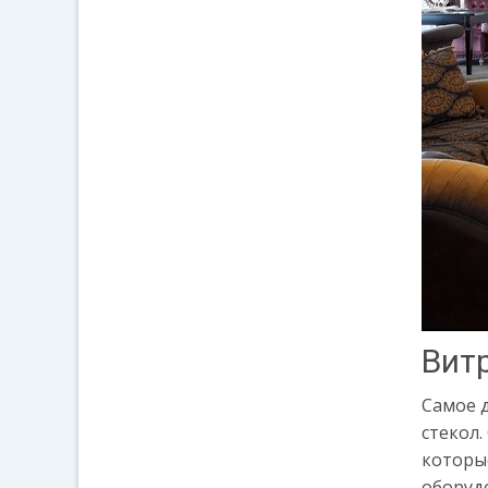
Вит
Самое 
стекол
которые
оборуд