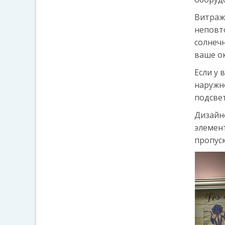
Витражи
неповт
солнечн
ваше о
Если у 
наружно
подсвет
Дизайн
элемен
пропуск