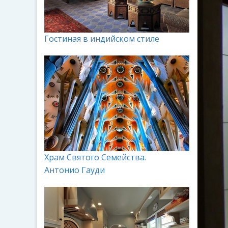
Гостиная в индийском стиле
Храм Святого Семейства.
Антонио Гауди