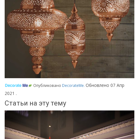
Обновлено
07 Апр
Опубликовано
DecorateMe
.
2021
.
Статьи на эту тему