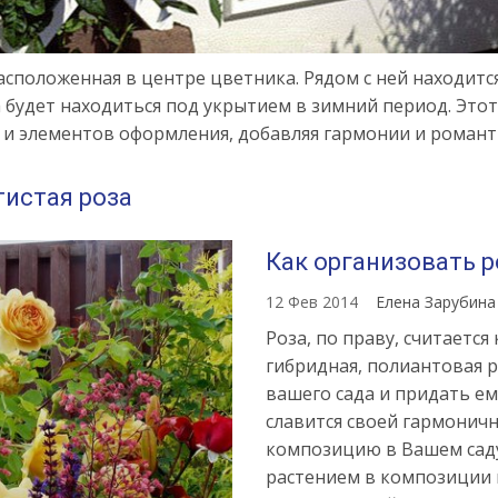
асположенная в центре цветника. Рядом с ней находит
а будет находиться под укрытием в зимний период. Эт
о и элементов оформления, добавляя гармонии и роман
тистая роза
Как организовать р
12 Фев 2014
Елена Зарубин
Роза, по праву, считается
гибридная, полиантовая р
вашего сада и придать ем
славится своей гармонич
композицию в Вашем саду
растением в композиции 