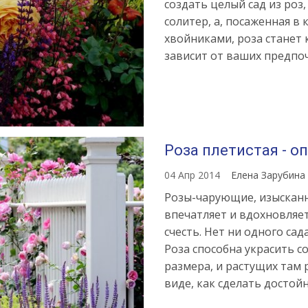
создать целый сад из роз
солитер, а, посаженная в
хвойниками, роза станет 
зависит от ваших предпоч
Роза плетистая - о
04 Апр 2014
Елена Зарубина
Розы-чарующие, изысканн
впечатляет и вдохновляе
счесть. Нет ни одного сад
Роза способна украсить с
размера, и растущих там 
виде, как сделать досто