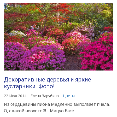
Декоративные деревья и яркие
кустарники. Фото!
22 Июл 2014
Елена Зарубина
Цветы
Из сердцевины пиона Медленно выползает пчела.
О, с какой неохотой!… Мацуо Басё