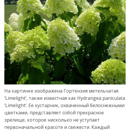
На картинке изображена Гортензия метельчатая
‘Limelight’, также известная как Hydrangea paniculata
‘Limelight’. Ее кустарник, охваченный белоснежными
цветками, представляет собой прекрасное
зрелище, которое нисколько не уступает
первоначальной красоте и свежести. Каждый