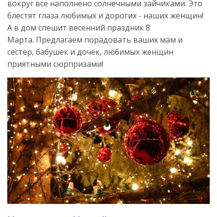
вокруг все наполнено солнечными зайчиками. Это
блестят глаза любимых и дорогих - наших женщин!
А в дом спешит весенний праздник 8
Марта. Предлагаем порадовать ваших мам и
сестер, бабушек и дочек, любимых женщин
приятными сюрпризами!