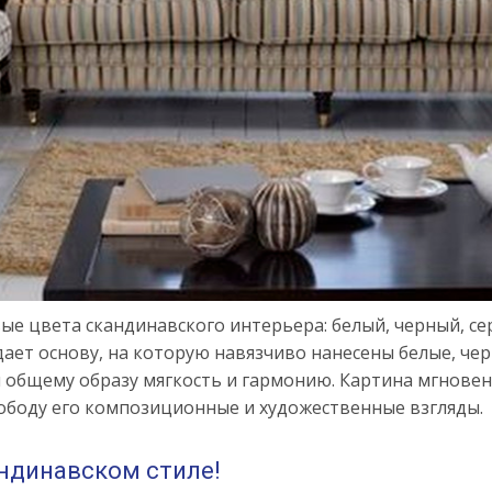
е цвета скандинавского интерьера: белый, черный, сер
ает основу, на которую навязчиво нанесены белые, черн
я общему образу мягкость и гармонию. Картина мгновен
вободу его композиционные и художественные взгляды.
андинавском стиле!