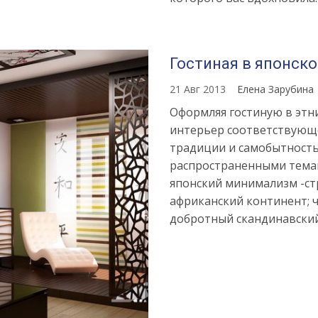
Гостиная в японск
Источник:
https://womanadvic
stil-
21 Авг 2013
Елена Зарубина
v-
Оформляя гостиную в этни
interere-
интерьер соответствующе
vse-
традиции и самобытность
tonkosti-
распространенными тема
dlya-
японский минимализм -ст
oformleniya-
африканский континент; 
dizayna
добротный скандинавский