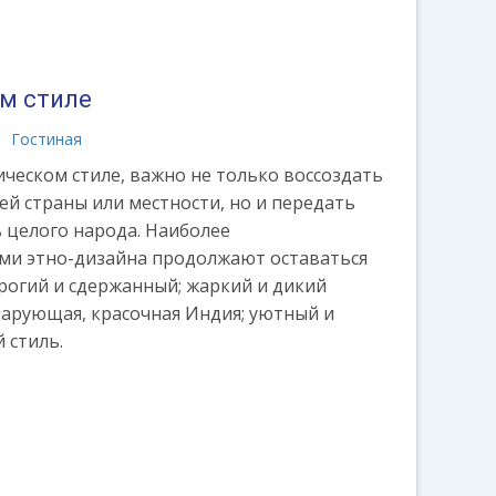
ом стиле
e.ru/etno-
Гостиная
ческом стиле, важно не только воссоздать
й страны или местности, но и передать
 целого народа. Наиболее
ми этно-дизайна продолжают оставаться
рогий и сдержанный; жаркий и дикий
чарующая, красочная Индия; уютный и
 стиль.