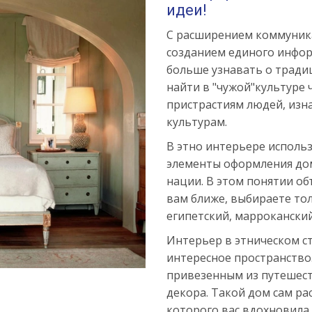
идеи!
С расширением коммуник
созданием единого инфор
больше узнавать о традиц
найти в "чужой"культуре 
пристрастиям людей, из
культурам.
В этно интерьере исполь
элементы оформления до
нации. В этом понятии об
вам ближе, выбираете тол
египетский, марроканский
Интерьер в этническом ст
интересное пространство.
привезенным из путешест
декора. Такой дом сам рас
которого вас вдохновила.