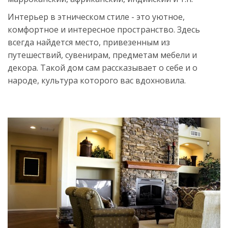
Интерьер в этническом стиле - это уютное,
комфортное и интересное пространство. Здесь
всегда найдется место, привезенным из
путешествий, сувенирам, предметам мебели и
декора. Такой дом сам рассказывает о себе и о
народе, культура которого вас вдохновила.
Источник:
https://womanadvice.ru/etno-
stil-
v-
interere-
vse-
tonkosti-
dlya-
oformleniya-