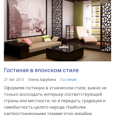
v-
interere-
vse-
tonkosti-
dlya-
oformleniya-
dizayna
Гостиная в японском стиле
21 Авг 2013
Елена Зарубина
Гостиная
Оформляя гостиную в этническом стиле, важно не
только воссоздать интерьер соответствующей
страны или местности, но и передать традиции и
самобытность целого народа. Наиболее
распространенными темами этно-дизайна