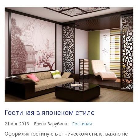
Источник:
https://womanadvice.ru/etno-
stil-
v-
interere-
vse-
tonkosti-
dlya-
oformleniya-
dizayna
Гостиная в японском стиле
21 Авг 2013
Елена Зарубина
Гостиная
Оформляя гостиную в этническом стиле, важно не