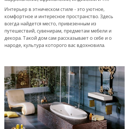
Интерьер в этническом стиле - это уютное,
комфортное и интересное пространство. Здесь
всегда найдется место, привезенным из
путешествий, сувенирам, предметам мебели и
декора. Такой дом сам рассказывает о себе и о
народе, культура которого вас вдохновила.
Источник:
https://womanadvice.ru/etno-
stil-
v-
interere-
vse-
tonkosti-
dlya-
oformleniya-