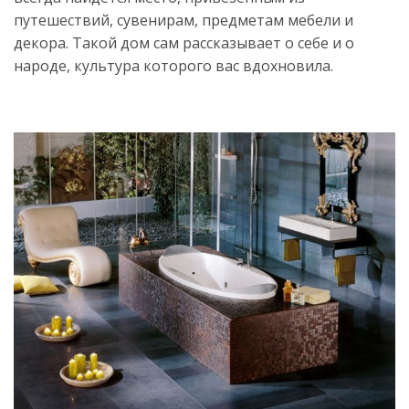
путешествий, сувенирам, предметам мебели и
декора. Такой дом сам рассказывает о себе и о
народе, культура которого вас вдохновила.
Источник:
https://womanadvice.ru/etno-
stil-
v-
interere-
vse-
tonkosti-
dlya-
oformleniya-
dizayna