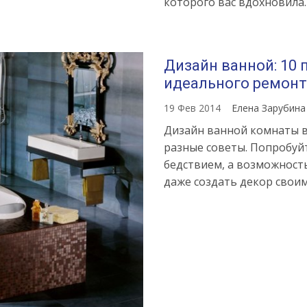
которого вас вдохновила.
Дизайн ванной: 10
Источник:
https://womanadvic
идеального ремонт
stil-
v-
19 Фев 2014
Елена Зарубин
interere-
Дизайн ванной комнаты в
vse-
разные советы. Попробуйт
tonkosti-
бедствием, а возможность
dlya-
даже создать декор своим
oformleniya-
dizayna