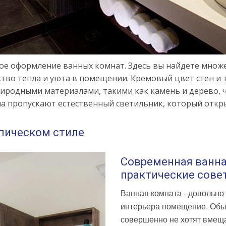
ое оформление ванных комнат. Здесь вы найдете множе
ство тепла и уюта в помещении. Кремовый цвет стен 
риродными материалами, такими как камень и дерево,
на пропускают естественный светильник, который откр
пическом стиле
Современная ванна
практические сов
Ванная комната - довольно
интерьера помещение. Обы
совершенно не хотят вмещат