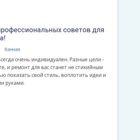
 профессиональных советов для
e.ru/etno-
а!
а
Ванная
сегда очень индивидуален. Разные цели -
е, и ремонт для вас станет не стихийным
ю показать свой стиль, воплотить идеи и
и руками.