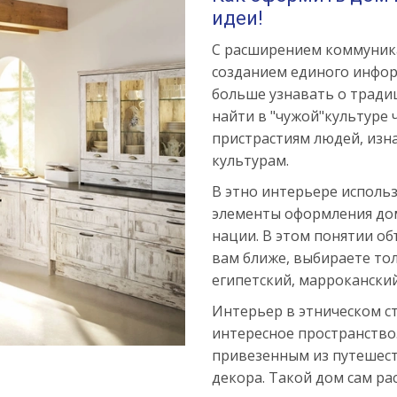
идеи!
С расширением коммуник
созданием единого инфор
больше узнавать о традиц
найти в "чужой"культуре 
пристрастиям людей, из
культурам.
В этно интерьере исполь
элементы оформления до
нации. В этом понятии об
вам ближе, выбираете тол
египетский, марроканский
Интерьер в этническом ст
интересное пространство.
привезенным из путешест
декора. Такой дом сам рас