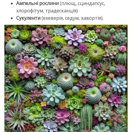
Ампельні рослини
(плющ, сциндапсус,
хлорофітум, традесканція)
Сукуленти
(ехеверія, седум, хавортія).