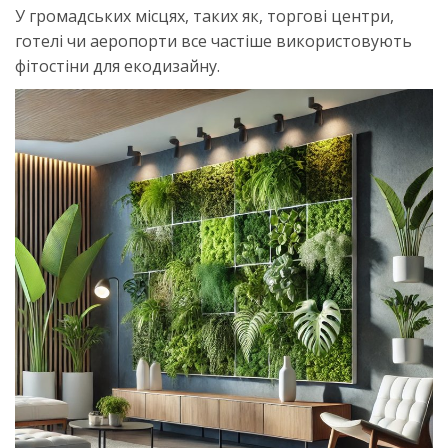
У громадських місцях, таких як, торгові центри,
готелі чи аеропорти все частіше використовують
фітостіни для екодизайну.