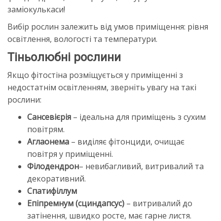
заміокулькаси!
Вибір рослин залежить від умов приміщення: рівня
освітлення, вологості та температури.
Тіньолюбні рослини
Якщо фітостіна розміщується у приміщенні з
недостатнім освітленням, зверніть увагу на такі
рослини:
Сансевієрія
– ідеальна для приміщень з сухим
повітрям.
Аглаонема
– виділяє фітонциди, очищає
повітря у приміщенні.
Філодендрон
– невибагливий, витривалий та
декоративний.
Спатифіллум
Епіпремнум (сциндапсус)
– витривалий до
затінення, швидко росте, має гарне листя.