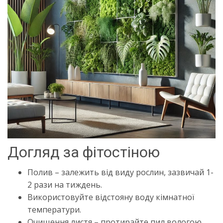
Догляд за фітостіною
Полив – залежить від виду рослин, зазвичай 1-
2 рази на тиждень.
Використовуйте відстояну воду кімнатної
температури.
Очищення листя – протирайте пил вологою