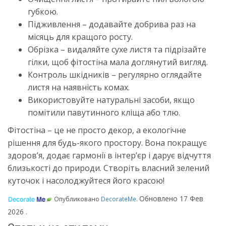
губкою.
Підживлення – додавайте добрива раз на
місяць для кращого росту.
Обрізка – видаляйте сухе листя та підрізайте
гілки, щоб фітостіна мала доглянутий вигляд.
Контроль шкідників – регулярно оглядайте
листя на наявність комах.
Використовуйте натуральні засоби, якщо
помітили павутинного кліща або тлю.
Фітостіна – це не просто декор, а екологічне
рішення для будь-якого простору. Вона покращує
здоров’я, додає гармонії в інтер’єр і дарує відчуття
близькості до природи. Створіть власний зелений
куточок і насолоджуйтеся його красою!
Обновлено
17 Фев
Опубликовано
DecorateMe
.
2026
.