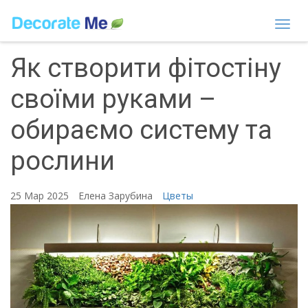
Togg
navi
Як створити фітостіну
своїми руками –
обираємо систему та
рослини
25 Мар 2025
Елена Зарубина
Цветы