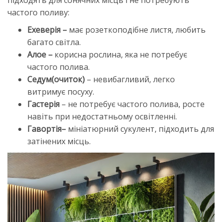
підходять для сонячних місць і не потребують
частого поливу:
Ехеверія –
має розеткоподібне листя, любить
багато світла.
Алое –
корисна рослина, яка не потребує
частого полива.
Седум
(очиток)
– невибагливий, легко
витримує посуху.
Гастерія
–
не потребує частого полива, росте
навіть при недостатньому освітленні.
Гавортія
–
мініатюрний сукулент, підходить для
затінених місць.