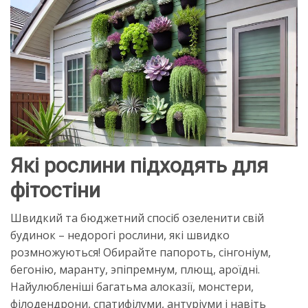
Які рослини підходять для
фітостіни
Швидкий та бюджетний спосіб озеленити свій
будинок – недорогі рослини, які швидко
розмножуються! Обирайте папороть, сінгоніум,
бегонію, маранту, эпіпремнум, плющ, ароїдні.
Найулюбленіші багатьма алоказії, монстери,
філодендрони, спатифілуми, антуріуми і навіть