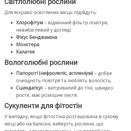
Світлолюбні рослини
Для яскраво освітлених місць підійдуть:
Хлорофітум
– відмінний фільтр повітря,
невибагливий у догляді.
Фікус Бенджаміна
Монстера
Калатея
Вологолюбні рослини
Папороті (нефролепіс, аспленіум)
– добре
очищують повітря та люблять вологість.
Сциндапсус
–
витривалий до тіні, швидко
росте, має розкішне листя.
Сукуленти для фітостін
У випадку, якщо фітостіна розташована в сухому
місці або на балконі, виберіть рослини, що