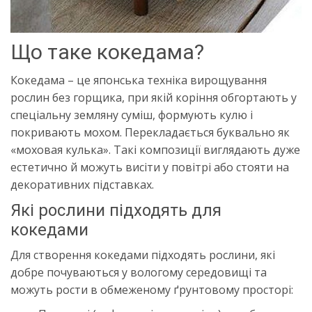
Що таке кокедама?
Кокедама – це японська техніка вирощування
рослин без горщика, при якій коріння обгортають у
спеціальну земляну суміш, формують кулю і
покривають мохом. Перекладається буквально як
«моховая кулька». Такі композиції виглядають дуже
естетично й можуть висіти у повітрі або стояти на
декоративних підставках.
Які рослини підходять для
кокедами
Для створення кокедами підходять рослини, які
добре почуваються у вологому середовищі та
можуть рости в обмеженому ґрунтовому просторі: