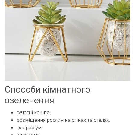
Способи кімнатного
озеленення
сучасні кашпо,
розміщення рослин на стінах та стелях,
флораріум,
кокедама,