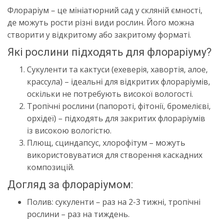
Флораріум – це мініатюрний сад у скляній ємності,
де можуть рости різні види рослин. Його можна
створити у відкритому або закритому форматі.
Які рослини підходять для флораріуму?
Сукуленти та кактуси (ехеверія, хавортія, алое,
крассула) – ідеальні для відкритих флораріумів,
оскільки не потребують високої вологості.
Тропічні рослини (папороті, фітонії, бромелієві,
орхідеї) – підходять для закритих флораріумів
із високою вологістю.
Плющ, сциндапсус, хлорофітум – можуть
використовуватися для створення каскадних
композицій.
Догляд за флораріумом:
Полив: сукуленти – раз на 2-3 тижні, тропічні
рослини – раз на тиждень.