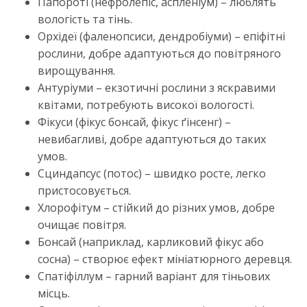
Папороті (нефролепіс, аспленіум) – люблять
вологість та тінь.
Орхідеї (фаленопсиси, дендробіуми) – епіфітні
рослини, добре адаптуються до повітряного
вирощування.
Антуріуми – екзотичні рослини з яскравими
квітами, потребують високої вологості.
Фікуси (фікус бонсай, фікус ґінсенг) –
невибагливі, добре адаптуються до таких
умов.
Сциндапсус (потос) – швидко росте, легко
пристосовується.
Хлорофітум – стійкий до різних умов, добре
очищає повітря.
Бонсай (наприклад, карликовий фікус або
сосна) – створює ефект мініатюрного деревця.
Спатіфіллум – гарний варіант для тіньових
місць.