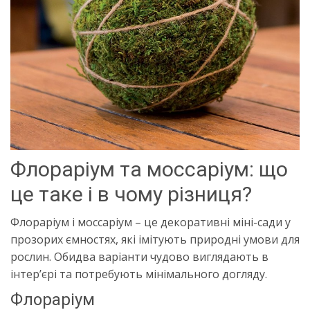
Флораріум та моссаріум: що
це таке і в чому різниця?
Флораріум і моссаріум – це декоративні міні-сади у
прозорих ємностях, які імітують природні умови для
рослин. Обидва варіанти чудово виглядають в
інтер’єрі та потребують мінімального догляду.
Флораріум