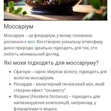
Моссаріум
Моссаріум – це флораріум, у якому головною
рослиною є
мох
. Він створює унікальну атмосферу
дикої природи, ідеально підходить для тих, хто
любить мінімальний догляд.
Які мохи підходять для моссаріуму?
Сфагнум – гарно зберігає вологу, підходить для
вологих моссаріумів.
Ріккардія – мініатюрний печінковий мох, який
створює ефект "оксамиту".
Фісіденс (Fissidens fontanus) – підходить для
напівзанурених композицій, наприклад, у
флораріумах із водою.