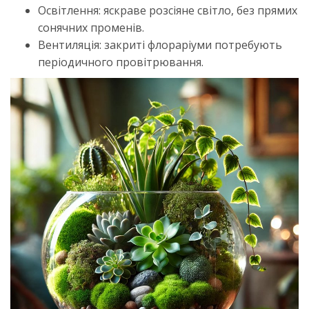
Освітлення: яскраве розсіяне світло, без прямих
сонячних променів.
Вентиляція: закриті флораріуми потребують
періодичного провітрювання.