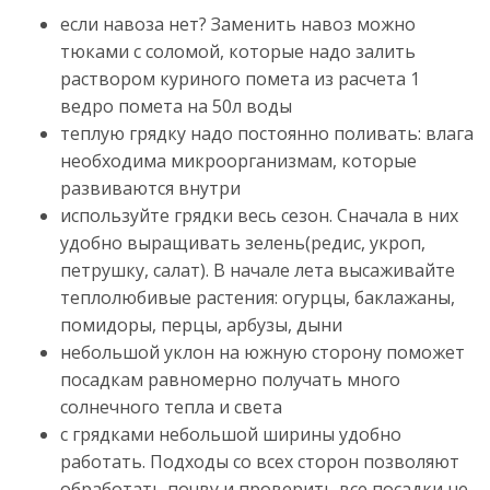
если навоза нет? Заменить навоз можно
тюками с соломой, которые надо залить
раствором куриного помета из расчета 1
ведро помета на 50л воды
теплую грядку надо постоянно поливать: влага
необходима микроорганизмам, которые
развиваются внутри
используйте грядки весь сезон. Сначала в них
удобно выращивать зелень(редис, укроп,
петрушку, салат). В начале лета высаживайте
теплолюбивые растения: огурцы, баклажаны,
помидоры, перцы, арбузы, дыни
небольшой уклон на южную сторону поможет
посадкам равномерно получать много
солнечного тепла и света
с грядками небольшой ширины удобно
работать. Подходы со всех сторон позволяют
обработать почву и проверить все посадки не