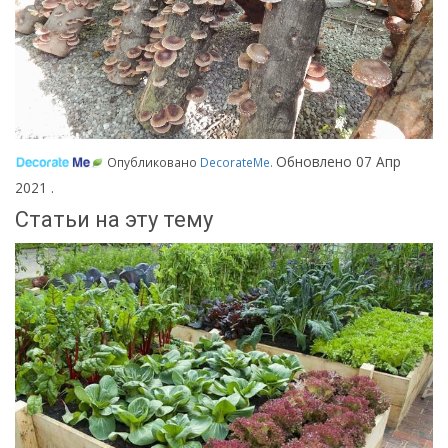
Обновлено
07 Апр
Опубликовано
DecorateMe
.
2021
.
Статьи на эту тему