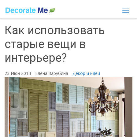
Togg
navi
Как использовать
старые вещи в
интерьере?
23 Июн 2014
Елена Зарубина
Декор и идеи