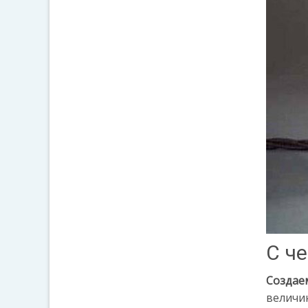
С ч
Создаем
величи