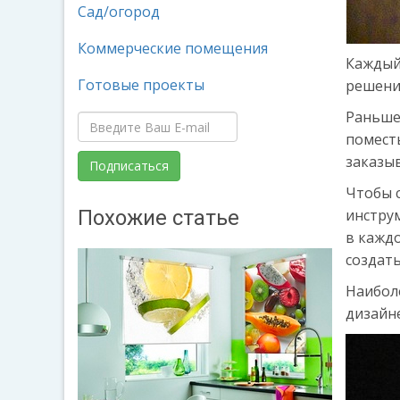
Сад/огород
Коммерческие помещения
Каждый
Готовые проекты
решени
Раньше
помест
заказыв
Чтобы с
Похожие статье
инстру
в кажд
создат
Наибол
дизайн