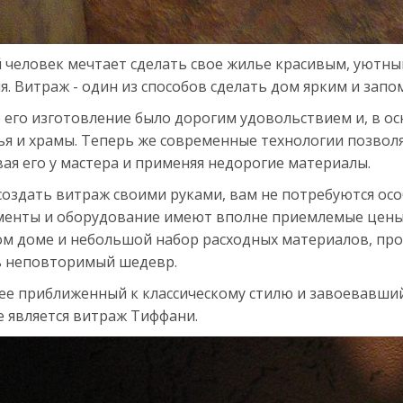
 человек мечтает сделать свое жилье красивым, уютны
я. Витраж - один из способов сделать дом ярким и зап
 его изготовление было дорогим удовольствием и, в ос
ья и храмы. Теперь же современные технологии позвол
ая его у мастера и применяя недорогие материалы.
оздать витраж своими руками, вам не потребуются осо
менты и оборудование имеют вполне приемлемые цены.
ом доме и небольшой набор расходных материалов, пр
ь неповторимый шедевр.
ее приближенный к классическому стилю и завоевавши
е является витраж Тиффани.