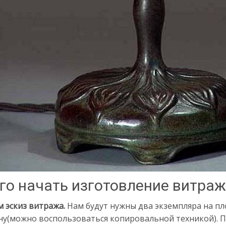
его начать изготовление витра
 эскиз витража.
Нам будут нужны два экземпляра на пл
ну(можно воспользоваться копировальной техникой). П