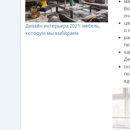
ма
Во
оч
цв
Дизайн интерьера 2021: мебель,
о 
которую мы выбираем
ра
пе
ка
Де
ос
по
ед