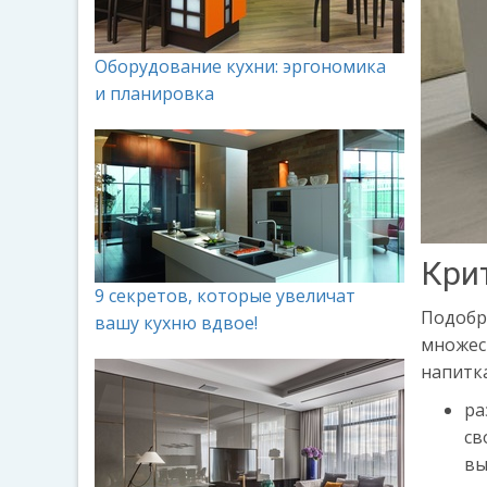
Оборудование кухни: эргономика
и планировка
Кри
9 секретов, которые увеличат
Подобра
вашу кухню вдвое!
множест
напитк
ра
св
вы