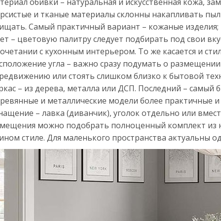
териал обивки – натуральная и искусственная кожа, зам
рсистые и тканые материалы склонны накапливать пыль 
ищать. Самый практичный вариант – кожаные изделия;
ет – цветовую палитру следует подбирать под свои вк
сочетании с кухонным интерьером. То же касается и сти
сположение угла – важно сразу подумать о размещении
редвижению или стоять слишком близко к бытовой тех
ркас – из дерева, металла или ДСП. Последний – самый
ревянные и металлические модели более практичные и
нащение – лавка (диванчик), уголок отдельно или вмест
мещения можно подобрать полноценный комплект из н
ином стиле. Для маленького пространства актуальны о