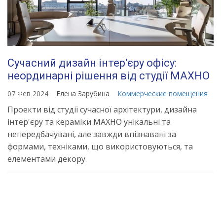
Сучасний дизайн інтер'єру офісу:
неординарні рішення від студії МАХНО
07 Фев 2024
Елена Зарубина
Коммерческие помещения
Проекти від студії сучасної архітектури, дизайна
інтер'єру та кераміки МАХНО унікальні та
непередбачувані, але завжди впізнавані за
формами, техніками, що використовуються, та
елементами декору.