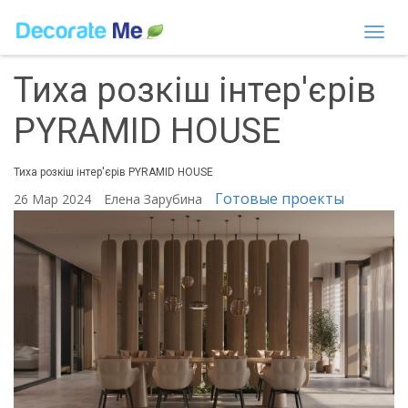
Togg
navi
Тиха розкіш інтер'єрів
PYRAMID HOUSE
Тиха розкіш інтер'єрів PYRAMID HOUSE
Готовые проекты
26 Мар 2024
Елена Зарубина