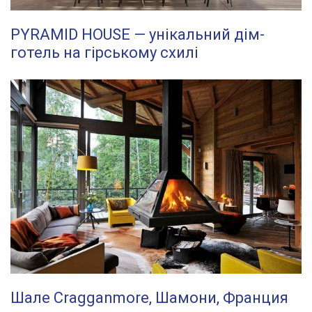
PYRAMID HOUSE — унікальний дім-
готель на гірському схилі
Шале Cragganmore, Шамони, Франция