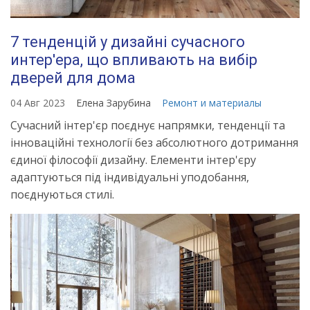
7 тенденцій у дизайні сучасного
интер'ера, що впливають на вибір
дверей для дома
04 Авг 2023
Елена Зарубина
Ремонт и материалы
Сучасний інтер'єр поєднує напрямки, тенденції та
інноваційні технології без абсолютного дотримання
єдиної філософії дизайну. Елементи інтер'єру
адаптуються під індивідуальні уподобання,
поєднуються стилі.