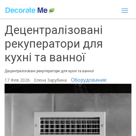
Togg
navi
Децентралізовані
рекуператори для
кухні та ванної
Децентралізовані рекуператори для кухні та ванної
Оборудование
17 Фев 2026
Елена Зарубина