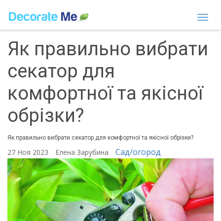
Togg
navi
Як правильно вибрати
секатор для
комфортної та якісної
обрізки?
Як правильно вибрати секатор для комфортної та якісної обрізки?
Сад/огород
27 Ноя 2023
Елена Зарубина