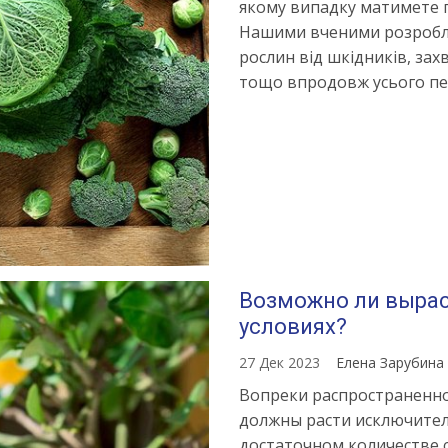
якому випадку матимете п
Нашими вченими розробле
рослин від шкідників, за
тощо впродовж усього пе
Возможно ли выра
условиях?
27 Дек 2023
Елена Зарубина
Вопреки распространенно
должны расти исключител
достаточном количестве 