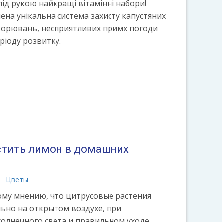
ід рукою найкращі вітамінні набори!
на унікальна система захисту капустяних
хворювань, несприятливих примх погоди
ріоду розвитку.
стить лимон в домашних
Цветы
му мнению, что цитрусовые растения
ьно на открытом воздухе, при
солнечного света и правильном уходе,