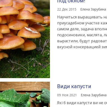
под окном!
22 Дек 2015
Елена Зарубина
Научиться выращивать на
приусадебном участке ка
самом деле, задача впол
подосиновики, маслята, л
вырастили, будут радова
вкусной консервацией зи
Види капусти
09 Ноя 2021
Елена Зарубин
Які б види капусти ви не 