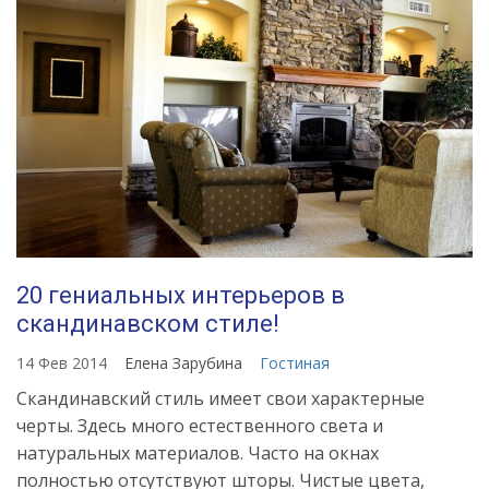
stil-
v-
interere-
vse-
tonkosti-
dlya-
oformleniya-
dizayna
20 гениальных интерьеров в
скандинавском стиле!
14 Фев 2014
Елена Зарубина
Гостиная
Скандинавский стиль имеет свои характерные
черты. Здесь много естественного света и
натуральных материалов. Часто на окнах
полностью отсутствуют шторы. Чистые цвета,