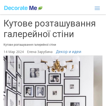
Togg
navi
Кутове розташування
галерейної стіни
Кутове розташування галерейної стіни
Декор и идеи
14 Мар 2024
Елена Зарубина