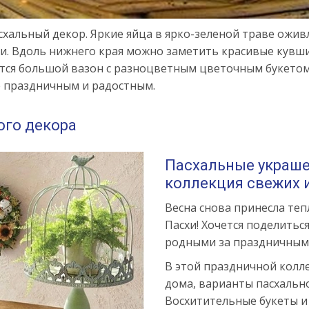
хальный декор. Яркие яйца в ярко-зеленой траве ожив
ки. Вдоль нижнего края можно заметить красивые кувш
тся большой вазон с разноцветным цветочным букетом,
е праздничным и радостным.
ого декора
Пасхальные украше
коллекция свежих и
Весна снова принесла теп
Пасхи! Хочется поделитьс
родными за праздничным 
В этой праздничной колл
дома, варианты пасхально
Восхитительные букеты 