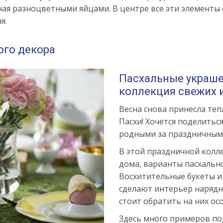
ная разноцветными яйцами. В центре все эти элементы
я.
ого декора
Пасхальные украше
коллекция свежих и
Весна снова принесла теп
Пасхи! Хочется поделитьс
родными за праздничным 
В этой праздничной колл
дома, варианты пасхально
Восхитительные букеты 
сделают интерьер нарядн
стоит обратить на них ос
Здесь много примеров под