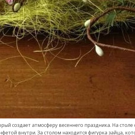
рый создает атмосферу весеннего праздника. На столе 
етой внутри. За столом находится фигурка зайца, кот