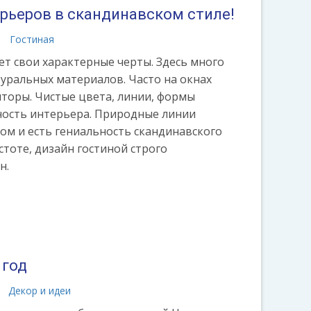
ерьеров в скандинавском стиле!
e.ru/etno-
а
Гостиная
ет свои характерные черты. Здесь много
туральных материалов. Часто на окнах
торы. Чистые цвета, линии, формы
ность интерьера. Природные линии
том и есть гениальность скандинавского
стоте, дизайн гостиной строго
н.
 год
Декор и идеи