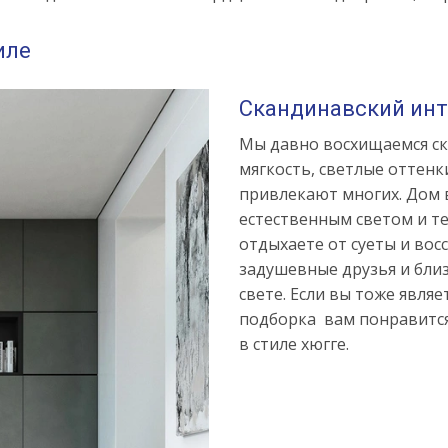
иле
Скандинавский инте
Мы давно восхищаемся ск
мягкость, светлые оттенк
привлекают многих. Дом 
естественным светом и т
отдыхаете от суеты и вос
задушевные друзья и бли
свете. Если вы тоже явля
подборка вам понравится
в стиле хюгге.