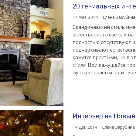
20 гениальных инт
Источник:
https://womanadvic
stil-
14 Фев 2014
Елена Зарубин
v-
Скандинавский стиль име
interere-
естественного света и на
vse-
полностью отсутствуют ш
tonkosti-
подчеркивают естествен
dlya-
кажутся простыми, но в э
oformleniya-
стиля. При кажущейся про
dizayna
функционален и практиче
Интерьер на Новый
14 Дек 2014
Елена Зарубина