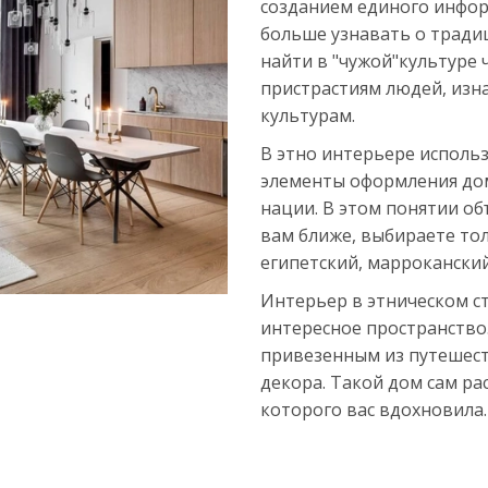
созданием единого инфор
больше узнавать о традиц
найти в "чужой"культуре 
пристрастиям людей, из
культурам.
В этно интерьере исполь
элементы оформления до
нации. В этом понятии об
вам ближе, выбираете тол
египетский, марроканский
Интерьер в этническом ст
интересное пространство.
привезенным из путешест
декора. Такой дом сам рас
которого вас вдохновила.