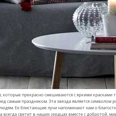
м, которые прекрасно смешиваются с яркими красками 
д самым праздником. Эта звезда является символом р
 людям. Ее блистающие лучи напоминают нам о благости
да всегда светит в наших сердцах вместе с добротой, м