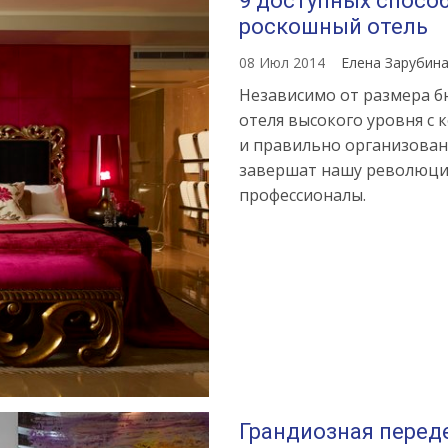
9 доступных спосо
роскошный отель
08 Июл 2014
Елена Зарубин
Независимо от размера б
отеля высокого уровня с
и правильно организова
завершат нашу революцию
профессионалы.
Грандиозная переде