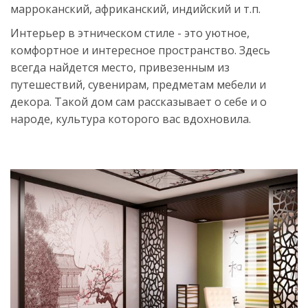
марроканский, африканский, индийский и т.п.
Интерьер в этническом стиле - это уютное,
комфортное и интересное пространство. Здесь
всегда найдется место, привезенным из
путешествий, сувенирам, предметам мебели и
декора. Такой дом сам рассказывает о себе и о
народе, культура которого вас вдохновила.
Источник:
https://womanadvice.ru/etno-
stil-
v-
interere-
vse-
tonkosti-
dlya-
oformleniya-