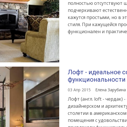
полностью отсутствуют ш
подчеркивают естествен
кажутся простыми, но в э
стиля. При кажущейся про
функционален и практиче
Лофт - идеальное 
функциональности
03 Апр 2015
Елена Зарубина
Лофт (англ. loft - чердак
дизайнерском и архитект
столетии в американско
помещения с удовольстви