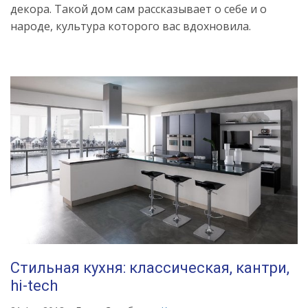
декора. Такой дом сам рассказывает о себе и о
народе, культура которого вас вдохновила.
Источник:
https://womanadvice.ru/etno-
stil-
v-
interere-
vse-
tonkosti-
dlya-
oformleniya-
dizayna
Стильная кухня: классическая, кантри,
hi-tech