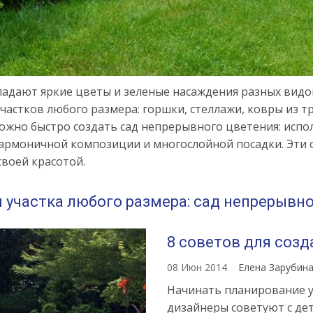
ладают яркие цветы и зеленые насаждения разных видо
частков любого размера: горшки, стеллажи, ковры из т
можно быстро создать сад непрерывного цветения: исп
гармоничной композиции и многослойной посадки. Эти 
своей красотой.
я участка любого размера: сад непрерывн
8 советов для соз
08 Июн 2014
Елена Зарубин
Начинать планирование 
дизайнеры советуют с дет