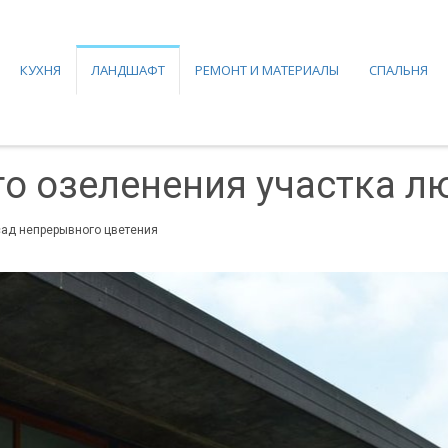
КУХНЯ
ЛАНДШАФТ
РЕМОНТ И МАТЕРИАЛЫ
СПАЛЬНЯ
го озеленения участка л
 сад непрерывного цветения