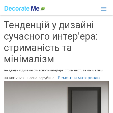
Togg
navi
Тенденцій у дизайні
сучасного интер'ера:
стриманість та
мінімалізм
тенденцій у дизайні сучасного интер'ера: стриманість та мінімалізм
Ремонт и материалы
04 Авг 2023
Елена Зарубина