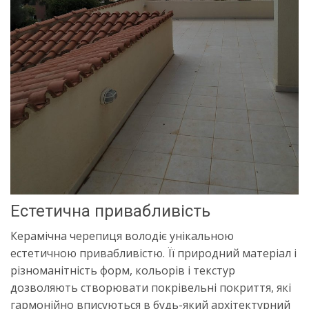
Естетична привабливість
Керамічна черепиця володіє унікальною
естетичною привабливістю. Її природний матеріал і
різноманітність форм, кольорів і текстур
дозволяють створювати покрівельні покриття, які
гармонійно вписуються в будь-який архітектурний