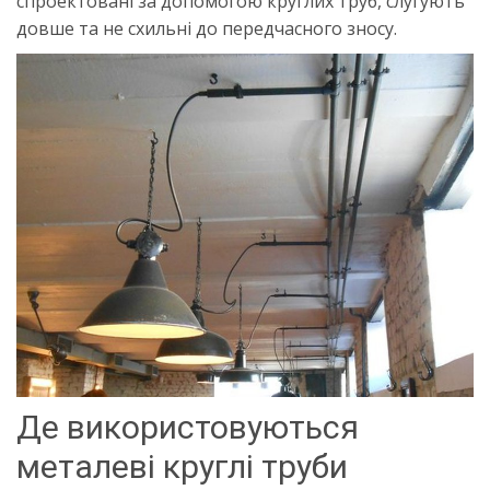
спроектовані за допомогою круглих труб, слугують
довше та не схильні до передчасного зносу.
Де використовуються
металеві круглі труби