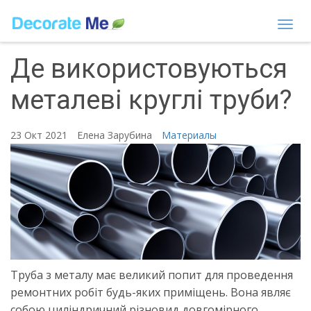
Togg
navi
Де використовуються
металеві круглі труби?
23 Окт 2021
Елена Зарубина
Материалы
Труба з металу має великий попит для проведення
ремонтних робіт будь-яких приміщень. Вона являє
собою циліндричний різновид довгомірного