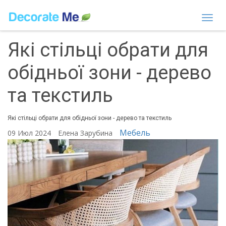
Togg
navi
Які стільці обрати для
обідньої зони - дерево
та текстиль
Які стільці обрати для обідньої зони - дерево та текстиль
Мебель
09 Июл 2024
Елена Зарубина