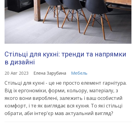
Стільці для кухні: тренди та напрямки
в дизайні
20 Авг 2023
Елена Зарубина
Мебель
Стільці для кухні - це не просто елемент гарнітура.
Від їх ергономіки, форми, кольору, матеріалу, з
якого вони вироблені, залежить і ваш особистий
комфорт, і те як виглядає вся кухня. То які стільці
обрати, аби інтер'єр мав актуальний вигляд?