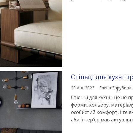
Стільці для кухні: 
20 Авг 2023
Елена Зарубина
Стільці для кухні - це не 
форми, кольору, матеріалу
особистий комфорт, і те як
аби інтер'єр мав актуаль