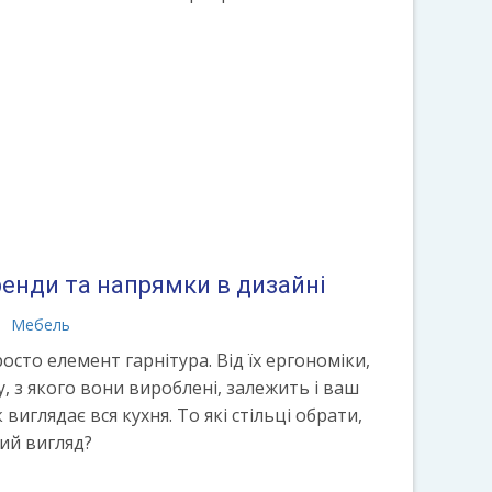
тренди та напрямки в дизайні
Мебель
просто елемент гарнітура. Від їх ергономіки,
, з якого вони вироблені, залежить і ваш
 виглядає вся кухня. То які стільці обрати,
ний вигляд?