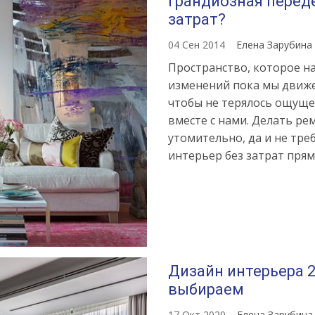
Грандиозная переде
затрат?
04 Сен 2014
Елена Зарубина
Пространство, которое на
изменений пока мы движем
чтобы не терялось ощуще
вместе с нами. Делать ре
утомительно, да и не тре
интерьер без затрат прямо
Дизайн интерьера 2
выбираем
17 Окт 2020
Елена Зарубин