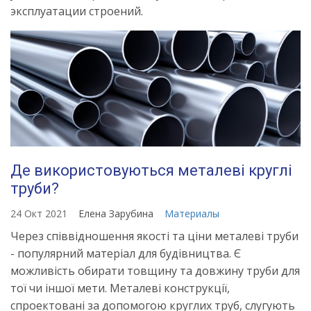
эксплуатации строений.
Де використовуються металеві круглі
труби?
24 Окт 2021
Елена Зарубина
Материалы
Через співвідношення якості та ціни металеві труби
- популярний матеріал для будівництва. Є
можливість обирати товщину та довжину труби для
тої чи іншої мети. Металеві конструкції,
спроектовані за допомогою круглих труб, слугують